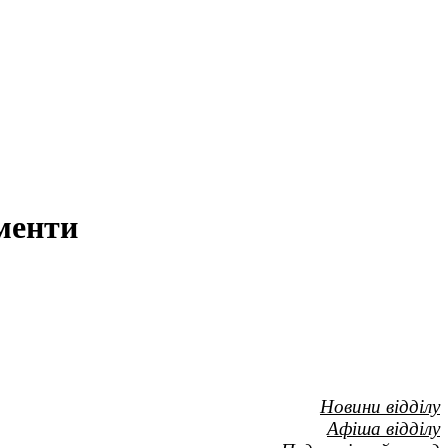
ументи
Новини відділу
Афіша відділу