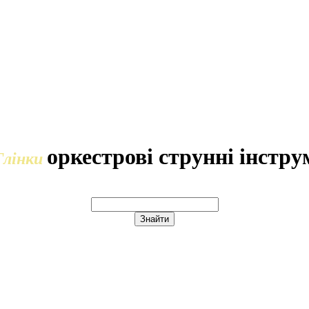
оркестрові струнні інстр
Глінки