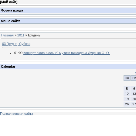
[
Мой сайт
]
Форма входа
Меню сайта
Главная
»
2011
»
Грудень
03 Грудня, Субота
01:09
Концерт віолончельної музики викладача Луценко О. О.
Calendar
Пн
Вт
5
6
12
13
19
20
26
27
Полная версия сайта