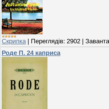
Скрипка
|
Переглядів:
2902
|
Заванта
Роде П. 24 каприса