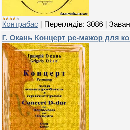
Контрабас
|
Переглядів:
3086
|
Заван
Г. Окань Концерт ре-мажор для к