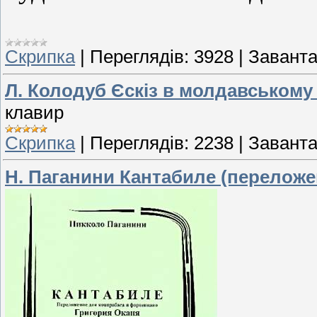
Скрипка
|
Переглядів:
3928
|
Заванта
Л. Колодуб Єскіз в молдавському 
клавир
Скрипка
|
Переглядів:
2238
|
Заванта
Н. Паганини Кантабиле (переложен