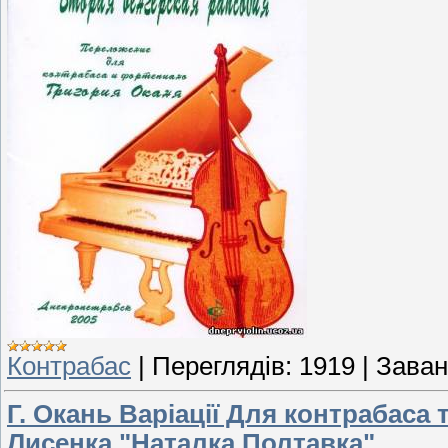
Контрабас
|
Переглядів:
1919
|
Заван
Г. Окань Варіації Для контрабаса 
Лисенка "Наталка Полтавка"