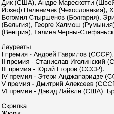
Дик (США), Андре Марескотти (Швей
Йозеф Паленичек (Чехословакия), Хо
Богомил Стыршенов (Болгария), Эр
(Бельгия), Георге Халмош (Румыния
(Венгрия), Галина Черны-Стефаньс
Лауреаты
I премия - Андрей Гаврилов (СССР)
II премия - Станислав Иголинский 
III премия - Юрий Егоров (СССР).
IV премия - Этери Анджапаридзе (
V премия - Дмитрий Алексеев (ССС
VI премия - Дэвид Лайвли (США), Б
Скрипка
Жюри: