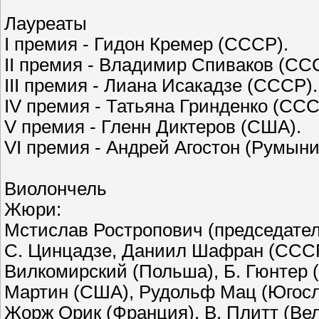
Лауреаты
I премия - Гидон Кремер (СССР).
II премия - Владимир Спиваков (С
III премия - Лиана Исакадзе (СССР)
IV премия - Татьяна Гринденко (СС
V премия - Гленн Диктеров (США).
VI премия - Андрей Агостон (Румыни
Виолончель
Жюри:
Мстислав Ростропович (председател
С. Цинцадзе, Даниил Шафран (СССР)
Вилкомирский (Польша), Б. Гюнтер (
Мартин (США), Рудольф Мац (Югосл
Жорж Орик (Франция), В. Плитт (Вел