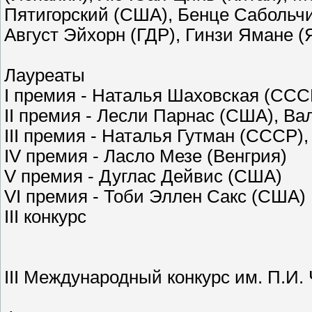
Пятигорский (США), Бенце Сабольчи
Август Эйхорн (ГДР), Гинзи Ямане (
Лауреаты
I премия - Наталья Шаховская (СС
II премия - Лесли Парнас (США), В
III премия - Наталья Гутман (СССР
IV премия - Ласло Мезе (Венгрия)
V премия - Дуглас Дейвис (США)
VI премия - Тоби Эллен Сакс (США)
III конкурс
III Международный конкурс им. П.И. 