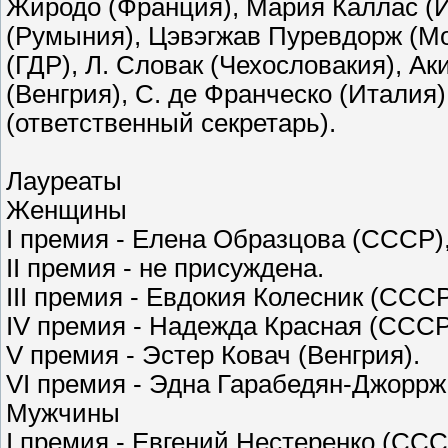
Жиродо (Франция), Мария Каллас (Ит
(Румыния), Цэвэгжав Пуревдорж (Мон
(ГДР), Л. Словак (Чехословакия), А
(Венгрия), С. де Франческо (Италия)
(ответственный секретарь).
Лауреаты
Женщины
I премия - Елена Образцова (СССР)
II премия - не присуждена.
III премия - Евдокия Колесник (ССС
IV премия - Надежда Красная (ССС
V премия - Эстер Ковач (Венгрия).
VI премия - Эдна Гарабедян-Джорр
Мужчины
I премия - Евгений Нестеренко (СС