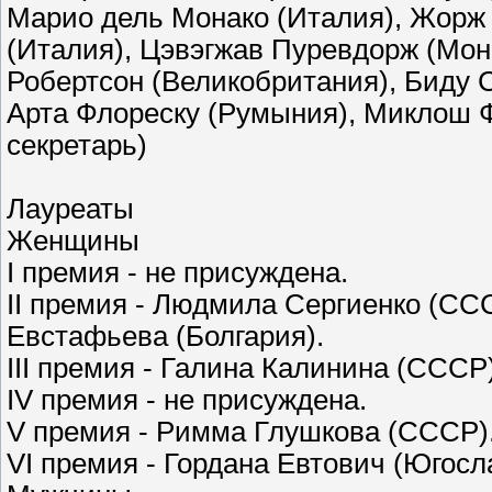
Марио дель Монако (Италия), Жорж 
(Италия), Цэвэгжав Пуревдорж (Мон
Робертсон (Великобритания), Биду 
Арта Флореску (Румыния), Миклош Фо
секретарь)
Лауреаты
Женщины
I премия - не присуждена.
II премия - Людмила Сергиенко (СС
Евстафьева (Болгария).
III премия - Галина Калинина (СССР
IV премия - не присуждена.
V премия - Римма Глушкова (СССР)
VI премия - Гордана Евтович (Югосл