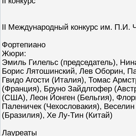
II конкурс
II Международный конкурс им. П.И. Ч
Фортепиано
Жюри:
Эмиль Гилельс (председатель), Нин
Борис Лятошинский, Лев Оборин, П
Гвидо Агости (Италия), Томас Армст
(Франция), Бруно Зайдлгофер (Авст
(США), Леон Йонген (Бельгия), Фло
Паленичек (Чехословакия), Веселин
(Бразилия), Хе Лу-Тин (Китай)
Лауреаты