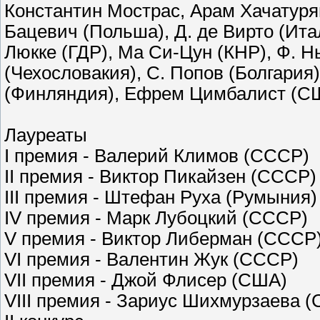
Константин Мострас, Арам Хачатур
Бацевич (Польша), Д. де Вирто (Ита
Люкке (ГДР), Ма Си-Цун (КНР), Ф. Н
(Чехословакия), С. Попов (Болгария
(Финляндия), Ефрем Цимбалист (СШ
Лауреаты
I премия - Валерий Климов (СССР)
II премия - Виктор Пикайзен (СССР
III премия - Штефан Руха (Румыния
IV премия - Марк Лубоцкий (СССР)
V премия - Виктор Либерман (СССР
VI премия - Валентин Жук (СССР)
VII премия - Джой Флисер (США)
VIII премия - Зариус Шихмурзаева 