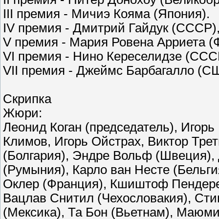
III премия - Мичиэ Кояма (Япония).
IV премия - Дмитрий Гайдук (СССР)
V премия - Мария Ровена Арриета 
VI премия - Нино Кереселидзе (ССС
VII премия - Джеймс Барбагалло (С
Скрипка
Жюри:
Леонид Коган (председатель), Игорь
Климов, Игорь Ойстрах, Виктор Тре
(Болгария), Эндре Вольф (Швеция),
(Румыния), Карло ван Несте (Бельг
Оклер (Франция), Кшиштоф Пендерец
Вацлав Снитил (Чехословакия), Сти
(Мексика), Та Бон (Вьетнам), Маюм