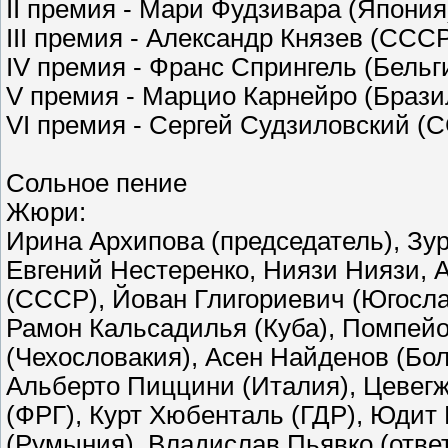
II премия - Мари Фудзивара (Япони
III премия - Александр Князев (ССС
IV премия - Франс Спрингель (Бельг
V премия - Марцио Карнейро (Брази
VI премия - Сергей Судзиловский (
Сольное пение
Жюри:
Ирина Архипова (председатель), Зу
Евгений Нестеренко, Ниязи Ниязи, 
(СССР), Йован Глигориевич (Югослав
Рамон Кальсадилья (Куба), Помпейо
(Чехословакия), Асен Найденов (Бол
Альберто Пиццини (Италия), Цевег
(ФРГ), Курт Хюбенталь (ГДР), Юдит 
(Румыния), Владислав Пьявко (отве