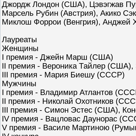
Джордж Лондон (США), Цэвэгжав Пур
Марсель Рубин (Австрия), Акико Сэк
Миклош Форрои (Венгрия), Анджей 
Лауреаты
Женщины
I премия - Джейн Марш (США)
II премия - Вероника Тайлер (США)
III премия - Мария Биешу (СССР)
Мужчины
I премия - Владимир Атлантов (СС
II премия - Николай Охотников (СС
III премия - Симон Эстес (США), К
IV премия - Вацловас Даунорас (С
V премия - Василе Мартиною (Румы