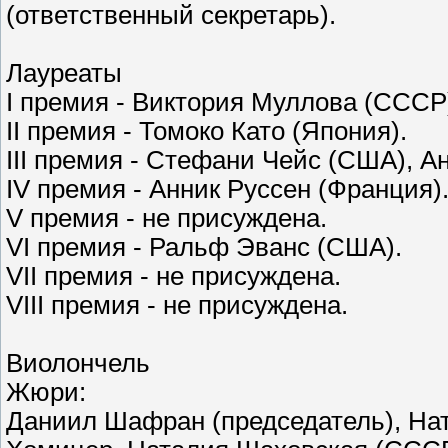
(ответственный секретарь).
Лауреаты
I премия - Виктория Муллова (СССР
II премия - Томоко Като (Япония).
III премия - Стефани Чейс (США), 
IV премия - Анник Руссен (Франция)
V премия - не присуждена.
VI премия - Ральф Эванс (США).
VII премия - не присуждена.
VIII премия - не присуждена.
Виолончель
Жюри:
Даниил Шафран (председатель), На