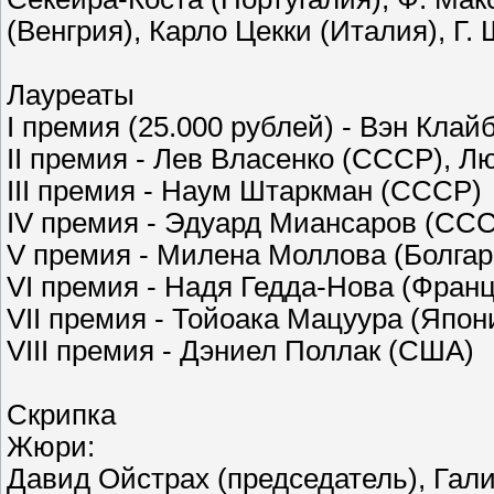
(Венгрия), Карло Цекки (Италия), Г.
Лауреаты
I премия (25.000 рублей) - Вэн Кла
II премия - Лев Власенко (СССР), 
III премия - Наум Штаркман (СССР)
IV премия - Эдуард Миансаров (СС
V премия - Милена Моллова (Болга
VI премия - Надя Гедда-Нова (Фран
VII премия - Тойоака Мацуура (Япон
VIII премия - Дэниел Поллак (США)
Скрипка
Жюри:
Давид Ойстрах (председатель), Гали