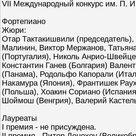
VII Международный конкурс им. П. И.
Фортепиано
Жюри:
Отар Тактакишвили (председатель),
Малинин, Виктор Мержанов, Татьян
(Португалия), Николь Анрио-Швейце
Константин Ганев (Болгария) Вален
(Панама), Родольфо Капорали (Итал
Накамура (Япония), Франтишек Раух
(Польша), Хоакин Сориано (Испания
Шоймош (Венгрия), Валерий Кастель
Лауреаты
I премия - не присуждена.
II премия - Питер Донохоу (Велико