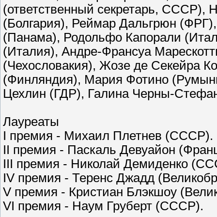
(ответственный секретарь, СССР), 
(Болгария), Реймар Дальгрюн (ФРГ),
(Панама), Родольфо Капорали (Ита
(Италия), Андре-Франсуа Марескотт
(Чехословакия), Жозе де Секейра Ко
(Финляндия), Мария Фотино (Румыни
Цехлин (ГДР), Галина Черны-Стефан
Лауреаты
I премия - Михаил Плетнев (СССР).
II премия - Паскаль Девуайон (Фран
III премия - Николай Демиденко (С
IV премия - Теренс Джадд (Великоб
V премия - Кристиан Блэкшоу (Вели
VI премия - Наум Груберт (СССР).