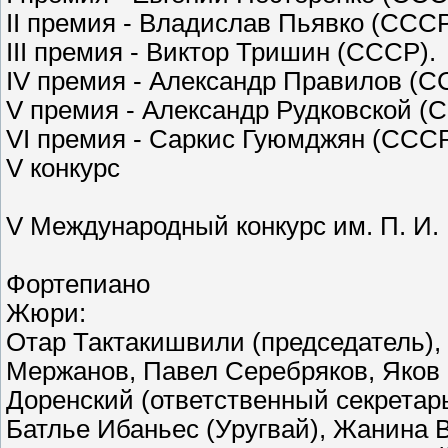
II премия - Владислав Пьявко (ССС
III премия - Виктор Тришин (СССР).
IV премия - Александр Правилов (
V премия - Александр Рудковской (
VI премия - Саркис Гуюмджян (ССС
V конкурс
V Международный конкурс им. П. И. Ч
Фортепиано
Жюри:
Отар Тактакишвили (председатель),
Мержанов, Павел Серебряков, Яков 
Доренский (ответственный секретарь
Батлье Ибаньес (Уругвай), Жанина 