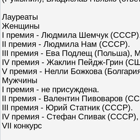
Лауреаты
Женщины
I премия - Людмила Шемчук (СССР)
II премия - Людмила Нам (СССР).
III премия - Ева Подлещ (Польша),
IV премия - Жаклин Пейдж-Грин (СШ
V премия - Нелли Божкова (Болгари
Мужчины
I премия - не присуждена.
II премия - Валентин Пивоваров (С
III премия - Юрий Статник (СССР).
IV премия - Стефан Спивак (СССР),
VII конкурс