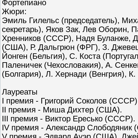
Фортепиано
Жюри:
Эмиль Гилельс (председатель), Мих
секретарь), Яков Зак, Лев Оборин, 
Хренников (СССР), Надя Буланже, Де
(США), Р. Дальгрюн (ФРГ), З. Джев
Йонген (Бельгия), С. Коста (Португа
Паленичек (Чехословакия), А. Сенк
(Болгария), Л. Хернади (Венгрия), К.
Лауреаты
I премия - Григорий Соколов (СССР)
II премия - Миша Дихтер (США).
III премия - Виктор Ересько (СССР).
IV премия - Александр Слободяник 
V премия - Эдвард Ауэр (США), Дж