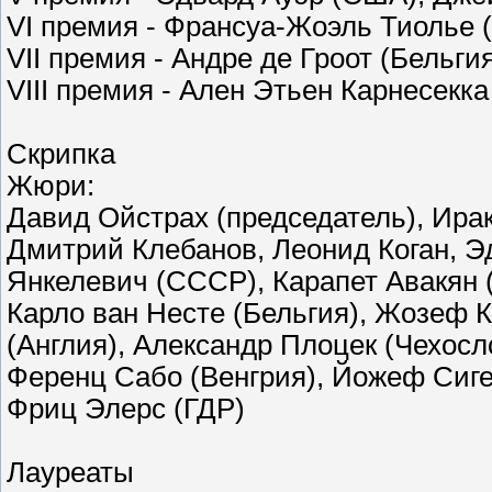
VI премия - Франсуа-Жоэль Тиолье (
VII премия - Андре де Гроот (Бельги
VIII премия - Ален Этьен Карнесекка
Скрипка
Жюри:
Давид Ойстрах (председатель), Ирак
Дмитрий Клебанов, Леонид Коган, 
Янкелевич (СССР), Карапет Авакян 
Карло ван Несте (Бельгия), Жозеф 
(Англия), Александр Плоцек (Чехос
Ференц Сабо (Венгрия), Йожеф Сиг
Фриц Элерс (ГДР)
Лауреаты