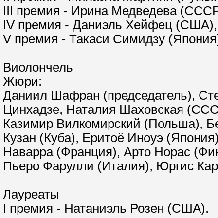
III премия - Ирина Медведева (ССС
IV премия - Даниэль Хейфец (США),
V премия - Такаси Симидзу (Япония)
Виолончель
Жюри:
Даниил Шафран (председатель), Ст
Цинхадзе, Наталия Шаховская (СССР
Казимир Вилкомирский (Польша), Бе
Кузан (Куба), Еритоё Иноуэ (Япония
Наварра (Франция), Арто Норас (Фин
Пьеро Фарулли (Италия), Юргис Кар
Лауреаты
I премия - Натаниэль Розен (США).