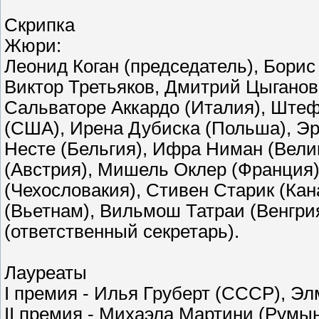
Скрипка
Жюри:
Леонид Коган (председатель), Борис
Виктор Третьяков, Дмитрий Цыганов
Сальваторе Аккардо (Италия), Штеф
(США), Ирена Дубиска (Польша), Эр
Несте (Бельгия), Ифра Ниман (Вел
(Австрия), Мишель Оклер (Франция)
(Чехословакия), Стивен Старик (Кан
(Вьетнам), Вильмош Татраи (Венгри
(ответственный секретарь).
Лауреаты
I премия - Илья Груберт (СССР), Э
II премия - Михаэла Мартини (Румы