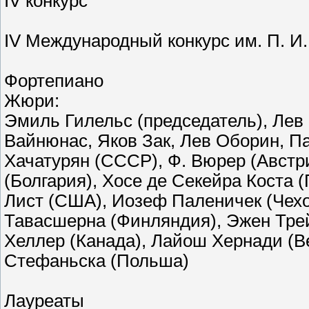
IV конкурс
IV Международный конкурс им. П. И. 
Фортепиано
Жюри:
Эмиль Гилельс (председатель), Лев 
Вайнюнас, Яков Зак, Лев Оборин, П
Хачатурян (СССР), Ф. Вюрер (Австри
(Болгария), Хосе де Секейра Коста 
Лист (США), Иозеф Паленичек (Чехо
Тавасшерна (Финляндия), Эжен Трей
Хеллер (Канада), Лайош Хернади (Ве
Стефаньска (Польша)
Лауреаты