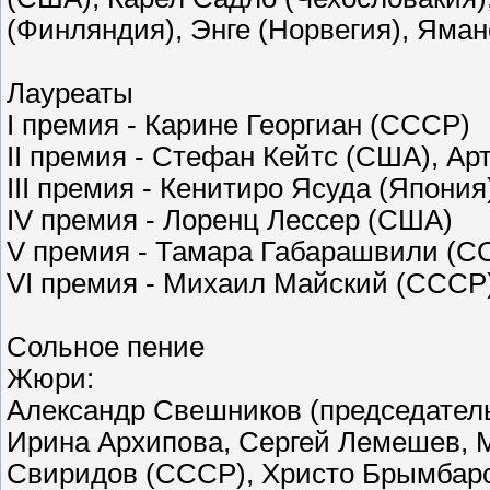
(Финляндия), Энге (Норвегия), Яма
Лауреаты
I премия - Карине Георгиан (СССР)
II премия - Стефан Кейтс (США), А
III премия - Кенитиро Ясуда (Япони
IV премия - Лоренц Лессер (США)
V премия - Тамара Габарашвили (
VI премия - Михаил Майский (СССР
Сольное пение
Жюри:
Александр Свешников (председатель)
Ирина Архипова, Сергей Лемешев, М
Свиридов (СССР), Христо Брымбаров