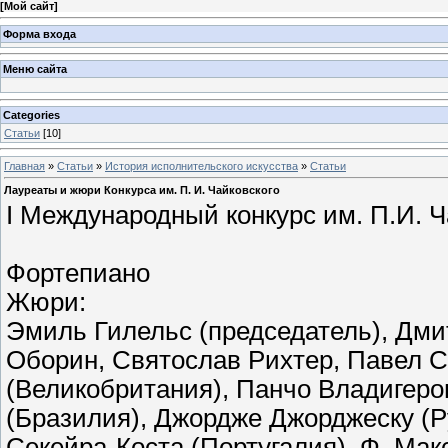
[
Мой сайт
]
Форма входа
Меню сайта
Categories
Статьи
[10]
Главная
»
Статьи
»
История исполнительского искусства
»
Статьи
Лауреаты и жюри Конкурса им. П. И. Чайковского
I Международный конкурс им. П.И. Ч
Фортепиано
Жюри:
Эмиль Гилельс (председатель), Дми
Оборин, Святослав Рихтер, Павел С
(Великобритания), Панчо Владигеров
(Бразилия), Джордже Джорджеску (Р
Секейра-Коста (Португалия), Ф. Ма