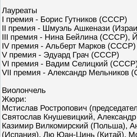
Лауреаты
I премия - Борис Гутников (СССР)
II премия - Шмуэль Ашкенази (Изра
III премия - Нина Бейлина (СССР), 
IV премия - Альберт Марков (СССР
V премия - Эдуард Грач (СССР)
VI премия - Вадим Селицкий (СССР
VII премия - Александр Мельников (
Виолончель
Жюри:
Мстислав Ростропович (председател
Святослав Кнушевицкий, Александ
Казимир Вилкомирский (Польша), Ан
(Испания), Лю Юан-Цинь (Китай), М