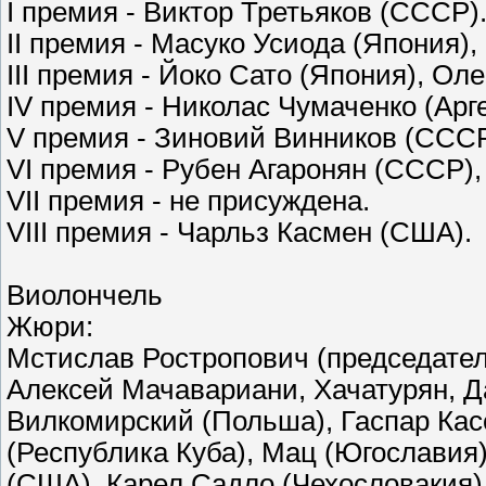
I премия - Виктор Третьяков (СССР)
II премия - Масуко Усиода (Япония)
III премия - Йоко Сато (Япония), О
IV премия - Николас Чумаченко (Арг
V премия - Зиновий Винников (ССС
VI премия - Рубен Агаронян (СССР)
VII премия - не присуждена.
VIII премия - Чарльз Касмен (США).
Виолончель
Жюри:
Мстислав Ростропович (председатель
Алексей Мачавариани, Хачатурян, 
Вилкомирский (Польша), Гаспар Кас
(Республика Куба), Мац (Югославия)
(США), Карел Садло (Чехословакия)