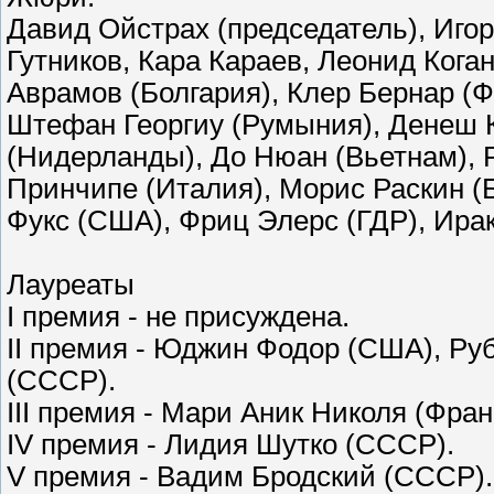
Давид Ойстрах (председатель), Иго
Гутников, Кара Караев, Леонид Ког
Аврамов (Болгария), Клер Бернар (Ф
Штефан Георгиу (Румыния), Денеш К
(Нидерланды), До Нюан (Вьетнам), 
Принчипе (Италия), Морис Раскин (Б
Фукс (США), Фриц Элерс (ГДР), Ира
Лауреаты
I премия - не присуждена.
II премия - Юджин Фодор (США), Ру
(СССР).
III премия - Мари Аник Николя (Фра
IV премия - Лидия Шутко (СССР).
V премия - Вадим Бродский (СССР)