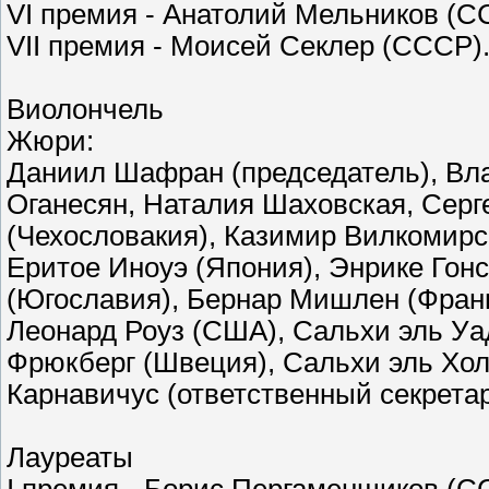
VI премия - Анатолий Мельников (
VII премия - Моисей Секлер (СССР)
Виолончель
Жюри:
Даниил Шафран (председатель), Вла
Оганесян, Наталия Шаховская, Сер
(Чехословакия), Казимир Вилкомирс
Еритое Иноуэ (Япония), Энрике Гон
(Югославия), Бернар Мишлен (Фран
Леонард Роуз (США), Сальхи эль Уа
Фрюкберг (Швеция), Сальхи эль Хол
Карнавичус (ответственный секрета
Лауреаты