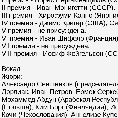
I премия - Борис Пергаменщиков (
II премия - Иван Монигетти (СССР).
III премия - Хирофуми Канно (Япони
IV премия - Джемс Кригер (США), Се
V премия - не присуждена.
VI премия - Иван Шифоло (Франция
VII премия - не присуждена.
VIII премия - Иосиф Фейгельсон (СС
Вокал
Жюри:
Александр Свешников (председатель
Дорлиак, Иван Петров, Ермек Серке
Мохаммед Абдун (Арабская Республи
(Польша), Ким Борг (Финляндия), И
Кочи (Чехословакия), Аннелизе Купе