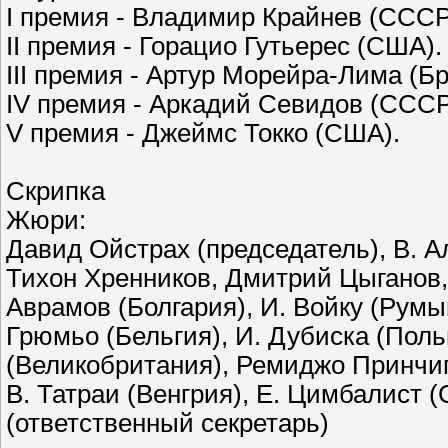
I премия - Владимир Крайнев (СССР
II премия - Горацио Гутьерес (США)
III премия - Артур Морейра-Лима (Б
IV премия - Аркадий Севидов (ССС
V премия - Джеймс Токко (США).
Скрипка
Жюри:
Давид Ойстрах (председатель), В. А
Тихон Хренников, Дмитрий Цыганов
Аврамов (Болгария), И. Войку (Румы
Грюмьо (Бельгия), И. Дубиска (Поль
(Великобритания), Ремиджо Принчи
В. Татраи (Венгрия), Е. Цимбалист 
(ответственный секретарь)