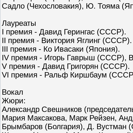
Садло (Чехословакия), Ю. Тояма (Я
Лауреаты
I премия - Давид Герингас (СССР).
II премия - Виктория Яглинг (СССР)
III премия - Ко Ивасаки (Япония).
IV премия - Игорь Гаврыш (СССР),
V премия - Давид Григорян (СССР).
VI премия - Ральф Киршбаум (СССР
Вокал
Жюри:
Александр Свешников (председатель
Мария Максакова, Марк Рейзен, Анд
Брымбаров (Болгария), Д. Вустман 