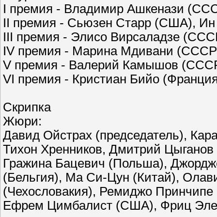
I премия - Владимир Ашкенази (СС
II премия - Сьюзен Старр (США), Ин
III премия - Элисо Вирсаладзе (СС
IV премия - Марина Мдивани (ССС
V премия - Валерий Камышов (ССС
VI премия - Кристиан Бийо (Франци
Скрипка
Жюри:
Давид Ойстрах (председатель), Кара
Тихон Хренников, Дмитрий Цыганов
Гражина Бацевич (Польша), Джордж
(Бельгия), Ма Си-Цун (Китай), Ола
(Чехословакия), Ремиджо Принчипе 
Ефрем Цимбалист (США), Фриц Эле