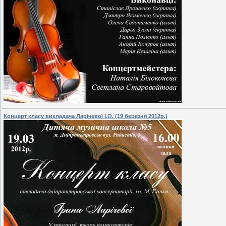
Концерт класу викладача Ларічевої І.О. (19 березня 2012р.)