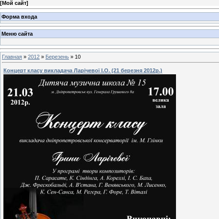
[
Мой сайт
]
Форма входа
Меню сайта
Главная
»
2012
»
Березень
»
10
Концерт класу викладача Ларічевої І.О. (21 березня 2012р.)