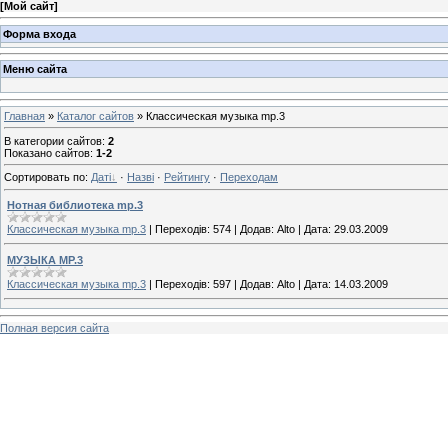
[
Мой сайт
]
Форма входа
Меню сайта
Главная
»
Каталог сайтов
» Классическая музыка mp.3
В категории сайтов
:
2
Показано сайтов
:
1-2
Сортировать по
:
Даті
·
Назві
·
Рейтингу
·
Переходам
Нотная библиотека mp.3
Классическая музыка mp.3
|
Переходів:
574
|
Додав:
Alto
|
Дата:
29.03.2009
МУЗЫКА MP.3
Классическая музыка mp.3
|
Переходів:
597
|
Додав:
Alto
|
Дата:
14.03.2009
Полная версия сайта