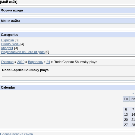
[
Мой сайт
]
Форма входа
Меню сайта
Categories
Скрипка
[8]
Виолончель
[4]
Квартет
[3]
Видеозаписи нашего отдела
[0]
Главная
»
2010
»
Вересень
»
24
» Rode Caprice Shumsky plays
Rode Caprice Shumsky plays
Calendar
«
Пн
Вт
6
7
13
14
20
21
27
28
Полная версия сайта