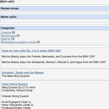
[
Мой сайт
]
Форма входа
Меню сайта
Categories
Скрипка
[8]
Виолончель
[4]
Квартет
[3]
Видеозаписи нашего отдела
[0]
Suite for solo cello No. 1 in G major, BWV 1007
Mischa Maisky plays the Prelude, Allemande, and Courante from the BWV 1007
Mischa Maisky plays the Sarabande, Meneut I, Menuet II, and Gigue from the BWV 1007
Schubert - Death and the Maiden
The Alban Berg Quartet.
Grieg String Quartet
Sting Quartet Op 27 G minor
Compositor, Edvard Grieg
Orlando String Quartet
Arvid Engegard (Violin 1)
Heinz Oberdorfer (Violin 2)
Ferdinand Erblich (Viola)