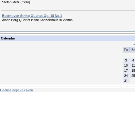
Stefan Metz (Cello)
Beethoven String Quartet Op. 18 No.1
Alban Berg Quartet in the Konzerthaus in Vienna
Calendar
Пн
Вт
3
4
10
11
17
18
24
25
31
Полная версия сайта