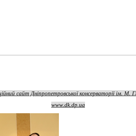
ійний сайт Дніпропетровської консерваторії ім. М. Г
www.dk.dp.ua