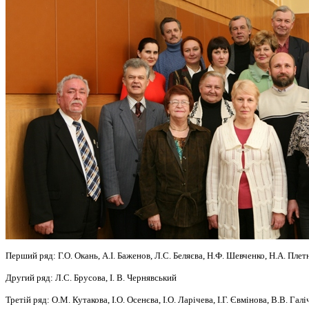
Перший ряд: Г.О. Окань, А.І. Баженов, Л.С. Беляєва, Н.Ф. Шевченк
Другий ряд: Л.С. Брусова, І. В. Ч
Третій ряд: О.М. Кутакова, І.О. Осенєва, І.О. Ларічева, І.Г. Євмінова,