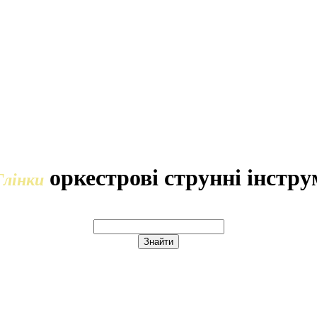
оркестрові струнні інстр
Глінки