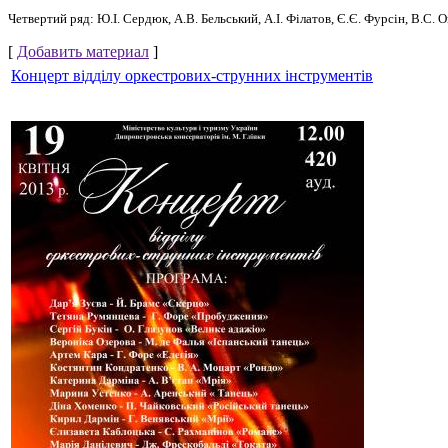
Четвертий ряд: Ю.І. Сердюк, А.В. Бельський, А.І. Філатов, Є.Є. Фурсін, В.С. 
[
Добавить материал
]
Концерт відділу оркестрових-струнних інструментів