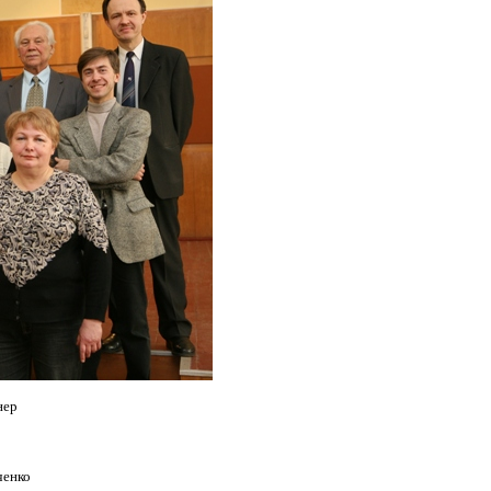
о, Н.А. Плетнер
ернявський
 В.В. Галіченко