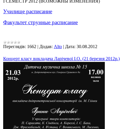
I СЕМЕСТР 2012 (ВОЗМОЖНЫ ИЗМЕНЕНИЯ)
Училище расписание
Факультет струнные расписание
Переглядів:
1662
|
Додав:
Alto
|
Дата:
30.08.2012
Концерт класу викладача Ларічевої І.О. (21 березня 2012р.)