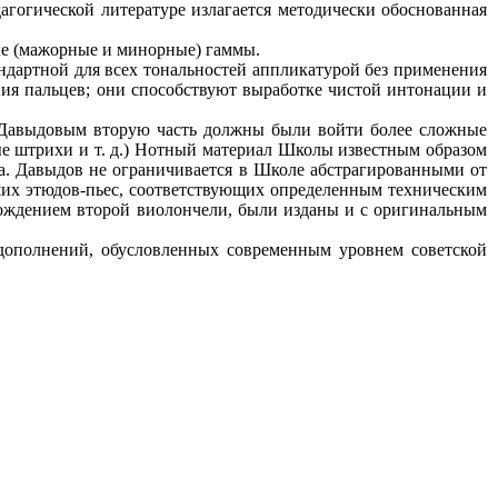
огической литературе излагается методически обоснованная
ые (мажорные и минорные) гаммы.
артной для всех тональностей аппликатурой без применения
ия пальцев; они способствуют выработке чистой интонации и
Давыдовым вторую часть должны были войти более сложные
ые штрихи и т. д.) Нотный материал Школы известным образом
та. Давыдов не ограничивается в Школе абстрагированными от
ших этюдов-пьес, соответствующих определенным техническим
ождением второй виолончели, были изданы и с оригинальным
полнений, обусловленных современным уровнем советской