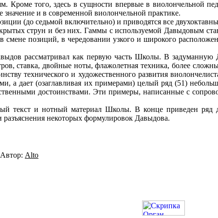
роме того, здесь в сущности впервые в виолончельной педаг
е значение и в современной виолончельной практике.
иции (до седьмой включительно) и приводятся все двухоктавн
ых струн и без них. Гаммы с используемой Давыдовым станд
в смене позиций, в чередовании узкого и широкого расположен
ыдов рассматривал как первую часть Школы. В задуманную 
ров, ставка, двойные ноты, флажолетная техника, более сложн
динству технического и художественного развития виолончелис
и, а дает (озаглавливая их примерами) целый ряд (51) неболь
ственными достоинствами. Эти примеры, написанные с сопров
текст и нотный материал Школы. В конце приведен ряд до
и разъяснения некоторых формулировок Давыдова.
| Автор:
Alto