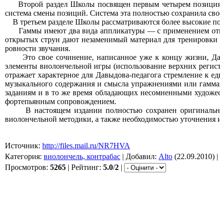
Второй раздел Школы посвящен первым четырем позициям. К
система смены позиций. Система эта полностью сохранила сво
В третьем разделе Школы рассматриваются более высокие поз
Гаммы имеют два вида аппликатуры — с применением открыт
открытых струн дают незаменимый материал для тренировки 
ровности звучания.
Это свое сочинение, написанное уже к концу жизни, Дав
элементы виолончельной игры (использование верхних регист
отражает характерное для Давыдова-педагога стремление к е
музыкального содержания и смысла упражнениями или гаммам
заданиям и в то же время обладающих несомненными художе
фортепьянным сопровождением.
В настоящем издании полностью сохранен оригинальный 
виолончельной методики, а также необходимостью уточнения 
Источник:
http://files.mail.ru/NR7HVA
Категория:
виолончель, контрабас
| Добавил:
Alto
(22.09.2010) 
Просмотров:
5265
| Рейтинг:
5.0
/
2
|