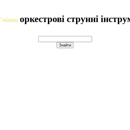
оркестрові струнні інстр
Глінки