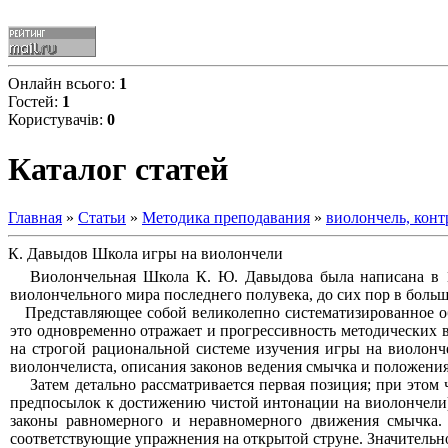
Онлайн всього:
1
Гостей:
1
Користувачів:
0
Каталог статей
Главная
»
Статьи
»
Методика преподавания
»
виолончель, конт
К. Давыдов Школа игры на виолончели
Виолончельная Школа К. Ю. Давыдова была написана в 188
виолончельного мира последнего полувека, до сих пор в боль
Представляющее собой великолепно систематизированное об
это одновременно отражает и прогрессивность методических в
на строгой рациональной системе изучения игры на виолонч
виолончелиста, описания законов ведения смычка и положения
Затем детально рассматривается первая позиция; при этом 
предпосылок к достижению чистой интонации на виолончели)
законы равномерного и неравномерного движения смычка
соответствующие упражнения на открытой струне. Значительное