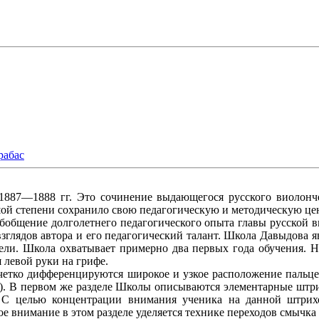
рабас
7—1888 гг. Это сочинение выдающегося русского виолончел
шой степени сохранило свою педагогическую и методическую це
общение долголетнего педагогического опыта главы русской 
зглядов автора и его педагогический талант. Школа Давыдова 
ели. Школа охватывает примерно два первых года обучения. Н
 левой руки на грифе.
четко дифференцируются широкое и узкое расположение пальцев
. В первом же разделе Школы описываются элементарные штри
. С целью концентрации внимания ученика на данной штрих
 внимание в этом разделе уделяется технике переходов смычка 