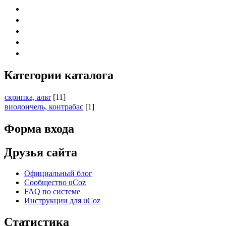
Категории каталога
скрипка, альт
[11]
виолончель, контрабас
[1]
Форма входа
Друзья сайта
Официальный блог
Сообщество uCoz
FAQ по системе
Инструкции для uCoz
Статистика