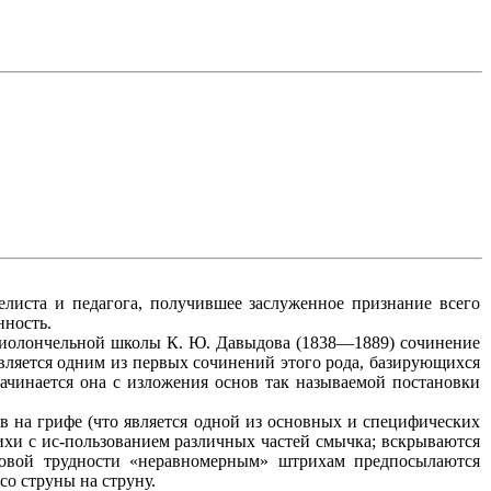
иста и педагога, получившее заслуженное признание всего
нность.
виолончельной школы К. Ю. Давыдова (1838—1889) сочинение
является одним из первых сочинений этого рода, базирующихся
ачинается она с изложения основ так называемой постановки
 на грифе (что является одной из основных и специфических
хи с ис-пользованием различных частей смычка; вскрываются
овой трудности «неравномерным» штрихам предпосылаются
со струны на струну.