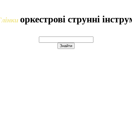
оркестрові струнні інстр
Глінки