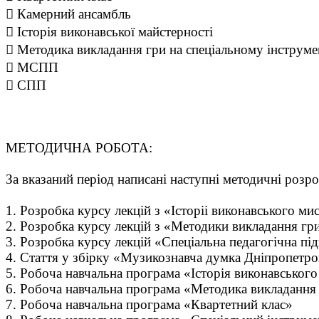
 Камерний ансамбль
 Історія виконавської майстерності
 Методика викладання гри на спеціальному інструме
 МСПП
 СПП
МЕТОДИЧНА РОБОТА:
За вказаний період написані наступні методичні розр
1. Розробка курсу лекцій з «Історіі виконавського ми
2. Розробка курсу лекцій з «Методики викладання гри
3. Розробка курсу лекцій «Спеціальна педагогічна під
4. Стаття у збірку «Музикознавча думка Дніпропетр
5. Робоча навчальна програма «Історія виконавськог
6. Робоча навчальна програма «Методика викладання 
7. Робоча навчальна програма «Квартетний клас»