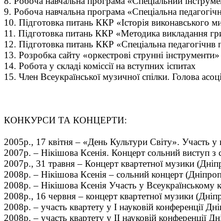
8. Робоча навчальна програма «Спеціальний інструмен
9. Робоча навчальна програма «Спеціальна педагогічн
10. Підготовка питань ККР «Історія виконавського м
11. Підготовка питань ККР «Методика викладання гри
12. Підготовка питань ККР «Спеціальна педагогічнв 
13. Розробка сайту «оркестрові струнні інструменти
14. Робота у складі коміссії на вступних іспитах
15. Член Всеукраїнської музичної спілки. Голова асоц
КОНКУРСИ ТА КОНЦЕРТИ:
2005р., 17 квітня – «День Культури Світу». Участь у 
2007р. – Нікішова Ксенія. Концерт сольний виступ з
2007р., 31 травня – Концерт квартетної музики (Дніп
2008р. – Нікішова Ксенія – сольний концерт (Дніпроп
2008р. – Нікішова Ксенія Участь у Всеукраїнському к
2008р., 16 червня – концерт квартетної музики (Дніпр
2008р. – участь квартету у I науковій конференції Дні
2008р. – участь квартету у II науковій конференції Д