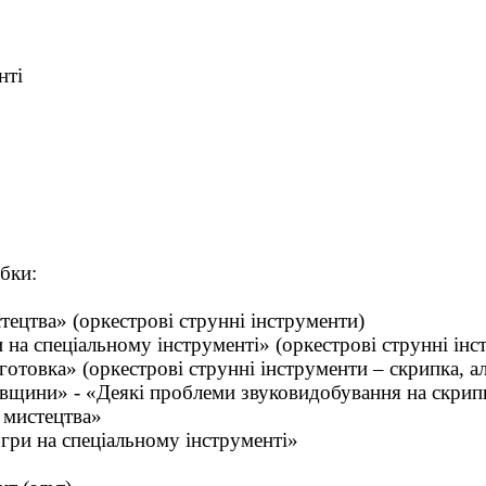
нті
обки:
стецтва» (оркестрові струнні інструменти)
 на спеціальному інструменті» (оркестрові струнні інс
готовка» (оркестрові струнні інструменти – скрипка, ал
овщини» - «Деякі проблеми звуковидобування на скрип
о мистецтва»
гри на спеціальному інструменті»