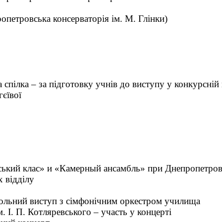
опетровська консерваторія ім. М. Глінки)
 спілка – за підготовку учнів до виступу у конкурсні
гєївої
рський клас» и «Камерный ансамбль» при Днепропетровс
х відділу
сольний виступ з сімфонічним оркестром училища
. І. П. Котляревського – участь у концерті