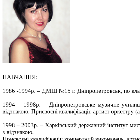
НАВЧАННЯ:
1986 -1994р.
–
ДМШ №15 г. Дніпропетровськ, по клас
1994 – 1998р. – Дніпропетровське музичне училище 
відзнакою. Присвоєні квалифікації: артист оркестру (
1998 – 2003р. – Харківський державний інститут мист
з відзнакою.
Присвоєні квалифікації: концертний виконавець, артис