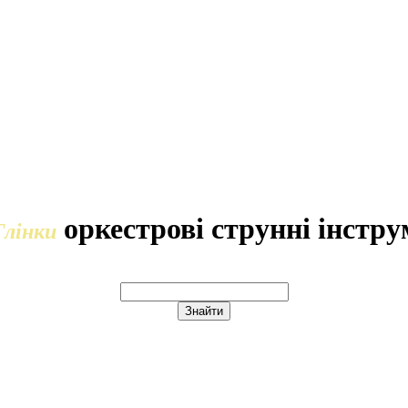
оркестрові струнні інстр
Глінки