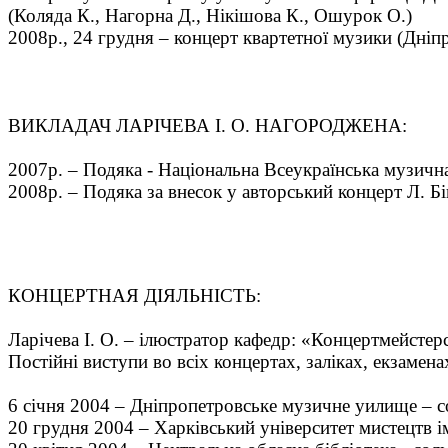
(Коляда К., Нагорна Д., Нікішова К., Ошурок О.)
2008р., 24 грудня – концерт квартетної музики (Дніпр
ВИКЛАДАЧ ЛАРІЧЕВА І. О. НАГОРОДЖЕНА:
2007р. – Подяка - Національна Всеукраїнська музична
2008р. – Подяка за внесок у авторський концерт Л. Бі
КОНЦЕРТНАЯ ДІЯЛЬНІСТЬ:
Ларічева І. О. – ілюстратор кафедр: «Концертмейсте
Постійні виступи во всіх концертах, заліках, екзамена
6 січня 2004 – Дніпропетровське музичне уилище – 
20 грудня 2004 – Харківський університет мистецтв ім