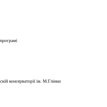
й програмі
кій консерваторії ім. М.Глінки