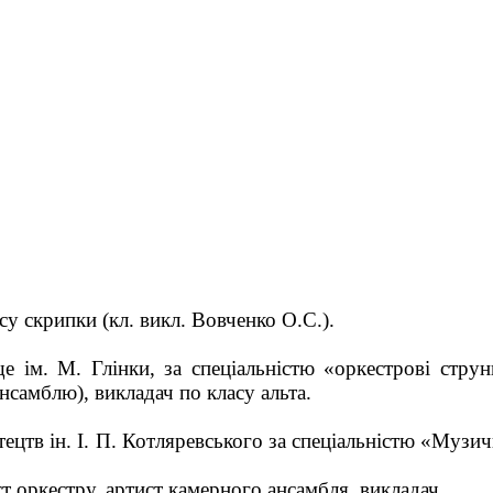
у скрипки (кл. викл. Вовченко О.С.)
.
ім. М. Глінки, за спеціальністю «оркестрові струнн
ансамблю), викладач по класу альта
.
ецтв ін. І. П. Котляревського за спеціальністю «Музи
т оркестру, артист камерного ансамбля, викладач.