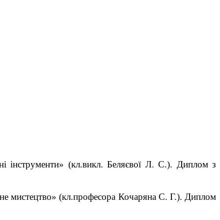
і інструменти» (кл.викл. Беляєвої Л. С.). Диплом з
чне мистецтво» (кл.професора Кочаряна С. Г.). Диплом