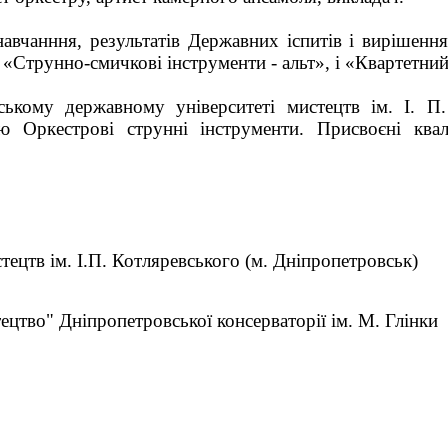
авчанння, результатів Державних іспитів і вирішенн
 «Струнно-смичкові інструменти - альт», і «Квартетний
ському державному університеті мистецтв ім. І. П.
єю Оркестрові струнні інструменти. Присвоєні квал
тецтв ім. І.П. Котляревського (м. Дніпропетровськ)
и
цтво" Дніпропетровської консерваторії ім. М. Глінки