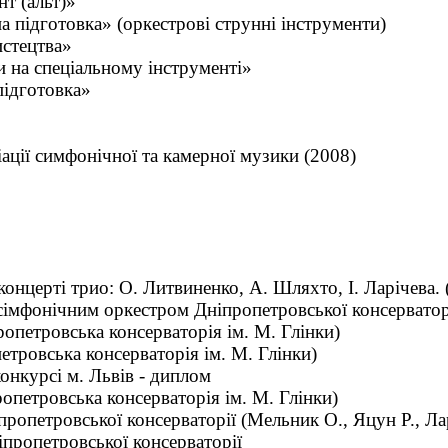
т (альт)»
а підготовка» (оркестрові струнні інструменти)
истецтва»
 на спеціальному інструменті»
підготовка»
»
іації симфонічної та камерної музики (2008)
концерті трио: О. Литвиненко, А. Шляхто, І. Ларічева. 
 сімфонічним оркестром Дніпропетровської консерватор
ропетровська консерваторія ім. М. Глінки)
етровська консерваторія ім. М. Глінки)
онкурсі м. Львів - диплом
опетровська консерваторія ім. М. Глінки)
пропетровської консерваторії (Мельник О., Яцун Р., Лар
ніпропетровської консерваторії