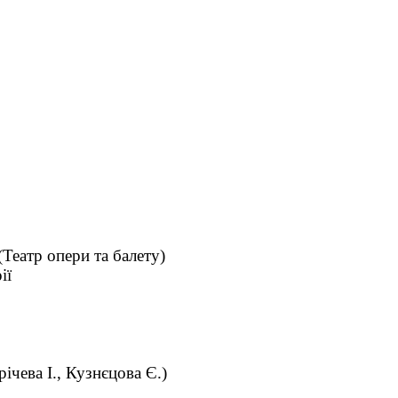
(Театр опери та балету)
ії
ічева І., Кузнєцова Є.)