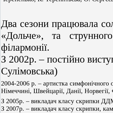
Два сезони працювала со
«Дольче», та струнного
філармонії.
З 2002р.
–
постійно висту
Сулімовська)
2004-2006 р. – артистка симфонічного 
Німеччині, Швейцарії, Данії, Норвегії, 
З 2005р. – викладач класу скрипки ДД
З 2007р. – викладач класу скрипки, к