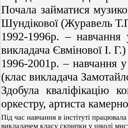
Почала займатися музи
Шундікової (Журавель Т.П
1992-1996р. – навчання
викладача Євмінової І. Г.)
1996-2001р. – навчання у
(клас викладача Замотайло
Здобула кваліфікацію ко
оркестру, артиста камерн
Під час навчання в інстітуті працювал
викладачем класу скрипки у школі мис