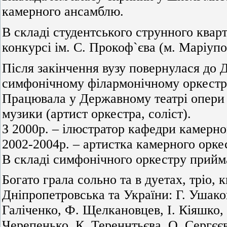
камерного ансамблю.
В складі студентського струнного кварт
конкурсі ім. С. Прокоф`єва (м. Маріуп
Після закінчення вузу повернулася до 
симфонічному філармонічному оркестрі 
Працювала у Державному театрі опери т
музики (артист оркестра, соліст).
З 2000р. – ілюстратор кафедри камерн
2002-2004р. – артистка камерного орке
В складі симфонічного оркестру приймал
Богато грала сольно та в дуетах, тріо,
Дніпропетровська та України: Г. Ушаков
Галіченко, Ф. Щелкановцев, І. Кіяшко, 
Черепенько, К. Тереннтьєва, О. Сергєєв