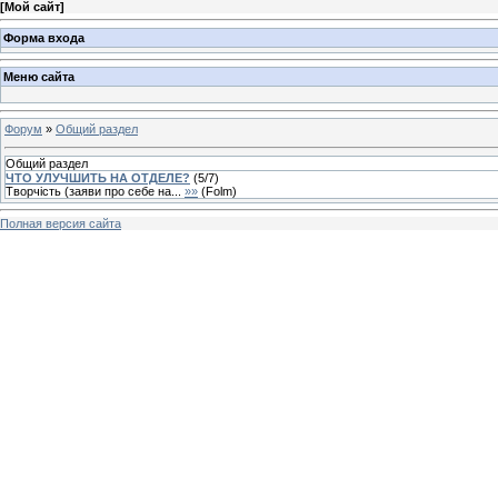
[
Мой сайт
]
Форма входа
Меню сайта
Форум
»
Общий раздел
Общий раздел
ЧТО УЛУЧШИТЬ НА ОТДЕЛЕ?
(
5
/
7
)
Творчість (заяви про себе на...
»»
(
Folm
)
Полная версия сайта