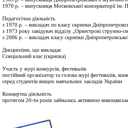
1970 р. – випускниця Московської консерваторії ім. П
Педагогічна діяльність
з 1970 р. – викладач по класу скрипки Дніпропетровс
з 1973 року завідувач відділу „Оркестрові струнно-с
з 2006 р. – викладач класу скрипки Дніпропетровської
Дисципліни, що викладає
Спеціальний клас (скрипка)
Участь у журі конкурсів, фестивалів
постійний організатор та голова журі фестивалів, ко
серед студентів вищих навчальних закладів України
Концертна діяльність
протягом 20-ти років займалась активною виконавськ