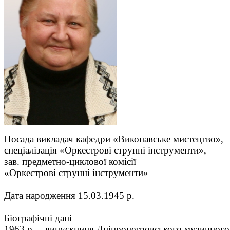
Посада викладач кафедри «Виконавське мистецтво»,
спеціалізація «Оркестрові струнні інструменти»,
зав. предметно-циклової комісії
«Оркестрові струнні інструменти»
Дата народження 15.03.1945 р.
Біографічні дані
1963 р. – випускниця Дніпропетровського музичного у