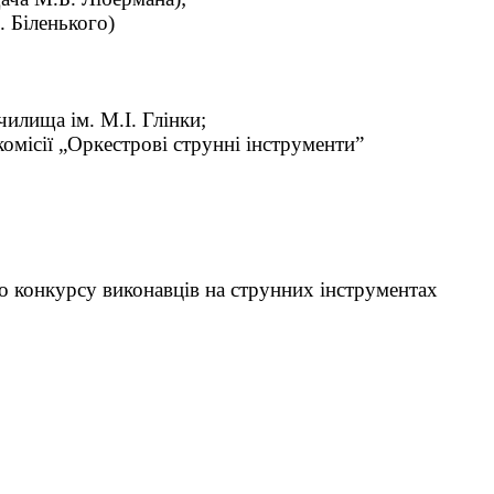
. Біленького)
илища ім. М.І. Глінки;
комісії „Оркестрові струнні інструменти”
го конкурсу виконавців на струнних інструментах