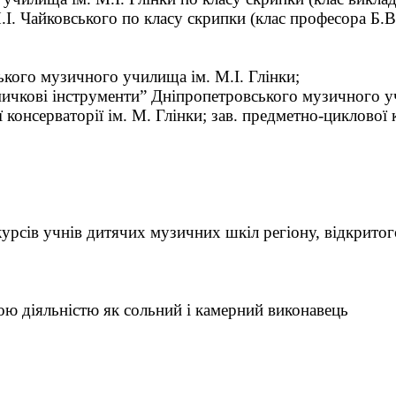
.І. Чайковського по класу скрипки (клас професора Б.В
ького музичного училища ім. М.І. Глінки;
мичкові інструменти” Дніпропетровського музичного уч
 консерваторії ім. М. Глінки; зав. предметно-циклової 
нкурсів учнів дитячих музичних шкіл регіону, відкрито
ою діяльністю як сольний і камерний виконавець