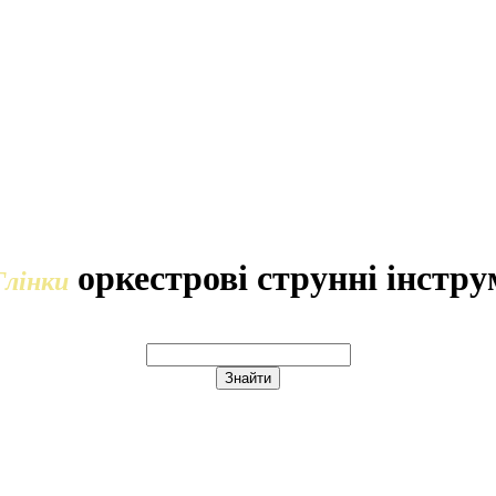
оркестрові струнні інстр
Глінки